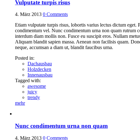
Vulputate turpis risus
4. März 2013
0
Comments
Etiam vulputate turpis risus, lobortis varius lectus dictum eget. 
condimentum vel. Nunc condimentum urna non quam rutrum commod
interdum diam mollis non. Fusce eu suscipit eros. Nullam metus ni
Aliquam blandit sapien massa. Aenean non facilisis quam. Donec 
neque, accumsan a diam ut, blandit faucibus urna.
Posted in:
Dachausbau
Holzdecken
Innenausbau
Tagged with:
awesome
juicy
trendy
mehr
Nunc condimentum urna non quam
4. März 2013
0
Comments