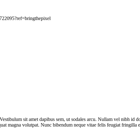
3722095?ref=bringthepixel
s. Vestibulum sit amet dapibus sem, ut sodales arcu. Nullam vel nibh id 
uat magna volutpat. Nunc bibendum neque vitae felis feugiat fringilla e