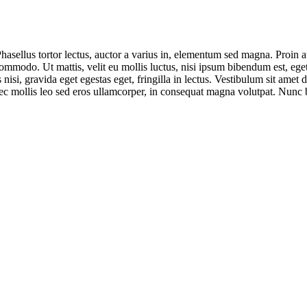
Phasellus tortor lectus, auctor a varius in, elementum sed magna. Proin at
o. Ut mattis, velit eu mollis luctus, nisi ipsum bibendum est, eget l
si, gravida eget egestas eget, fringilla in lectus. Vestibulum sit amet d
mollis leo sed eros ullamcorper, in consequat magna volutpat. Nunc bibe