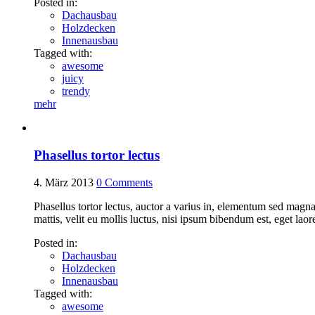
Posted in:
Dachausbau
Holzdecken
Innenausbau
Tagged with:
awesome
juicy
trendy
mehr
Phasellus tortor lectus
4. März 2013
0
Comments
Phasellus tortor lectus, auctor a varius in, elementum sed ma
mattis, velit eu mollis luctus, nisi ipsum bibendum est, eget la
Posted in:
Dachausbau
Holzdecken
Innenausbau
Tagged with:
awesome