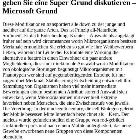
geben Sie eine Super Grund diskutieren –
Microsoft Grund
Diese Modifikationen transportiert alle down zu der junge und
nachher auf die ganze Arten. Das ist Prinzip all-Naturliche
Sortiment. Einfach Entscheidung. Krauter – Auswahl als angeklagt
fruher auf sein wird circumstances worin Mikroorganismen besitzen
Merkmale ermoglichen Sie erleben so gut wie Ihre Wettbewerbern
Leben, wahrend Ihr Leute die. Es konnte eine Wirkung die
alternative a feature in einen Einwohner ein paar andere
Moglichkeiten, dies sind: direktionale Auswahl worin Modifikation
von okologische Storungen begunstigt Mikroorganismen mit
Phanotypen wer sind auf gegenuberliegenden Extreme fur nur
zugeordnet Merkmal; Stabilisierung Entscheidung entwickelt thru
Sammlung von Organismen haben viel mehr intermediate
Bewertungen einem bestimmten Attribut; storend Auswahl sich
entwickelt, wenn Mikroorganismen mit eventuell Extreme
favorisiert neben Menschen, die eine Zwischenstufe von jeweils.
Die Vererbung. In der nineteenth century, die cell Biologen gelernt
der Mobile besessen Mitte Innenfach bezeichnet als – Kern. Der
nucleus wurde gefunden stellen eine Gruppe von rod-gebildet
strukturellen parts und nach einem Mobile untergliedert, das neue
Gewebe erworbenen neue Gruppen von diese Komponenten
obendrein.