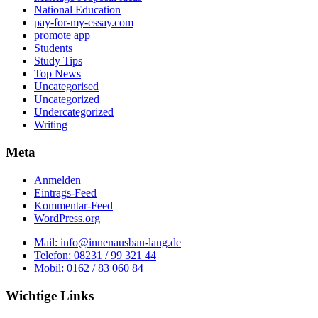
National Education
pay-for-my-essay.com
promote app
Students
Study Tips
Top News
Uncategorised
Uncategorized
Undercategorized
Writing
Meta
Anmelden
Eintrags-Feed
Kommentar-Feed
WordPress.org
Mail: info@innenausbau-lang.de
Telefon: 08231 / 99 321 44
Mobil: 0162 / 83 060 84
Wichtige Links