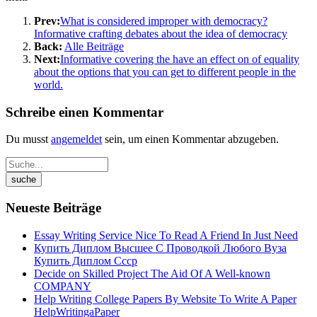
Prev:
What is considered improper with democracy?
Informative crafting debates about the idea of democracy
Back:
Alle Beiträge
Next:
Informative covering the have an effect on of equality
about the options that you can get to different people in the
world.
Schreibe einen Kommentar
Du musst
angemeldet
sein, um einen Kommentar abzugeben.
Neueste Beiträge
Essay Writing Service Nice To Read A Friend In Just Need
Купить Диплом Высшее С Проводкой Любого Вуза
Купить Диплом Ссср
Decide on Skilled Project The Aid Of A Well-known
COMPANY
Help Writing College Papers By Website To Write A Paper
HelpWritingaPaper