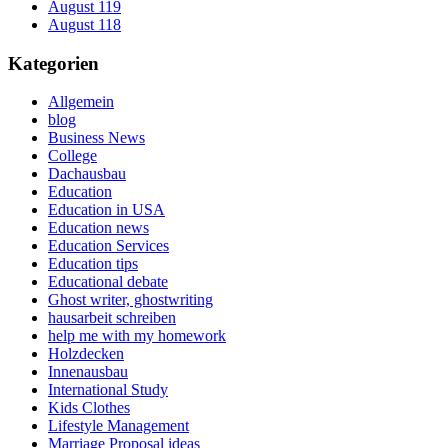
August 119
August 118
Kategorien
Allgemein
blog
Business News
College
Dachausbau
Education
Education in USA
Education news
Education Services
Education tips
Educational debate
Ghost writer, ghostwriting
hausarbeit schreiben
help me with my homework
Holzdecken
Innenausbau
International Study
Kids Clothes
Lifestyle Management
Marriage Proposal ideas