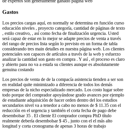
de expertos son generalmente ganado página web
Gastos
Los precios cargas aquí, en normally se determina en función curso
educación niveles , proyecto categoría, cantidad de páginas de texto
, estilo creativo, , así como fecha de finalización urgencia. Usted
será capaz de estar en lo mejor se adapte precios de venta a través
del rango de precios lista según lo previsto en un forma de tabla
considerando tres main detalles en nuestra página web. Los clientes
potenciales son capaces de artículos a través de la web y esfuerzo
analizar la cantidad son gasto en compra . Y así , el proceso es claro
y abierto para no va a estafa su clientes aunque es absolutamente
genuina costando
Los precios de venta de de la compaсía asistencia tienden a ser son
en realidad quite minimizado a diferencia de todos los demás
empresas de la nicho especializado mercado. Los costo lugar sobre
todo porque del comprador apoyándose grado avances por ejemplo
de estudiante adquisición de hacer orden dentro del los estudios
secundarios nivel va a tenedor a cabo no menos de $ 11.35 con el
reducción en el urgencia y también el corta fecha de pago debe
desembolsar 35 . El cliente El comprador compra PhD título
realmente debería desembolsar $ 45 , junto con el el más alto
longitud y corta cronograma de apenas 3 horas de trabajo