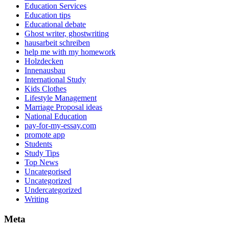
Education Services
Education tips
Educational debate
Ghost writer, ghostwriting
hausarbeit schreiben
help me with my homework
Holzdecken
Innenausbau
International Study
Kids Clothes
Lifestyle Management
Marriage Proposal ideas
National Education
pay-for-my-essay.com
promote app
Students
Study Tips
Top News
Uncategorised
Uncategorized
Undercategorized
Writing
Meta