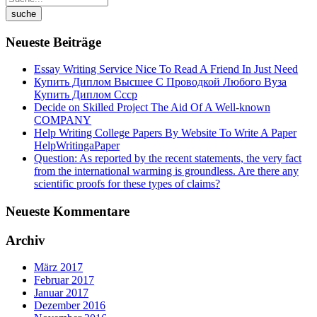
Neueste Beiträge
Essay Writing Service Nice To Read A Friend In Just Need
Купить Диплом Высшее С Проводкой Любого Вуза
Купить Диплом Ссср
Decide on Skilled Project The Aid Of A Well-known
COMPANY
Help Writing College Papers By Website To Write A Paper
HelpWritingaPaper
Question: As reported by the recent statements, the very fact
from the international warming is groundless. Are there any
scientific proofs for these types of claims?
Neueste Kommentare
Archiv
März 2017
Februar 2017
Januar 2017
Dezember 2016