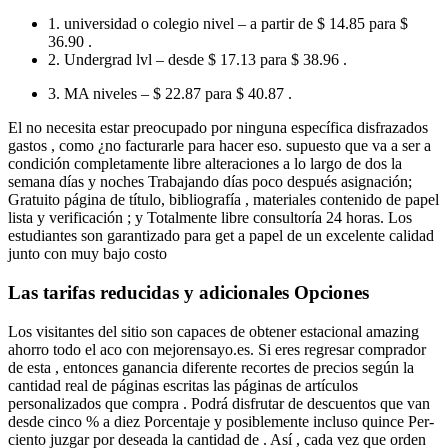
1. universidad o colegio nivel – a partir de $ 14.85 para $
36.90 .
2. Undergrad lvl – desde $ 17.13 para $ 38.96 .
3. MA niveles – $ 22.87 para $ 40.87 .
El no necesita estar preocupado por ninguna específica disfrazados
gastos , como ¿no facturarle para hacer eso. supuesto que va a ser a
condición completamente libre alteraciones a lo largo de dos la
semana días y noches Trabajando días poco después asignación;
Gratuito página de título, bibliografía , materiales contenido de papel
lista y verificación ; y Totalmente libre consultoría 24 horas. Los
estudiantes son garantizado para get a papel de un excelente calidad
junto con muy bajo costo
Las tarifas reducidas y adicionales Opciones
Los visitantes del sitio son capaces de obtener estacional amazing
ahorro todo el aсo con mejorensayo.es. Si eres regresar comprador
de esta , entonces ganancia diferente recortes de precios según la
cantidad real de páginas escritas las páginas de artículos
personalizados que compra . Podrá disfrutar de descuentos que van
desde cinco % a diez Porcentaje y posiblemente incluso quince Per-
ciento juzgar por deseada la cantidad de . Así , cada vez que orden