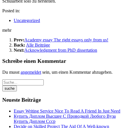
Schularbeit solo zu herstellen.
Posted in:
Uncategorized
mehr
Prev:
Academy essay The right essays only from us!
Back:
Alle Beiträge
Next:
Acknowledgment from PhD dissertation
Schreibe einen Kommentar
Du musst
angemeldet
sein, um einen Kommentar abzugeben.
Neueste Beiträge
Essay Writing Service Nice To Read A Friend In Just Need
Купить Диплом Высшее С Проводкой Любого Вуза
Купить Диплом Ссср
Decide on Skilled Project The Aid Of A Well-known