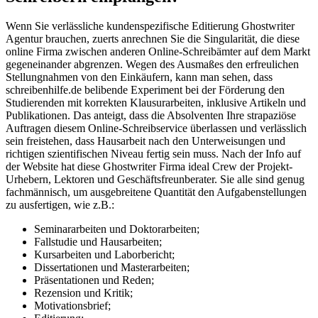
Wenn Sie verlässliche kundenspezifische Editierung Ghostwriter
Agentur brauchen, zuerts anrechnen Sie die Singularität, die diese
online Firma zwischen anderen Online-Schreibämter auf dem Markt
gegeneinander abgrenzen. Wegen des Ausmaßes den erfreulichen
Stellungnahmen von den Einkäufern, kann man sehen, dass
schreibenhilfe.de belibende Experiment bei der Förderung den
Studierenden mit korrekten Klausurarbeiten, inklusive Artikeln und
Publikationen. Das anteigt, dass die Absolventen Ihre strapaziöse
Auftragen diesem Online-Schreibservice überlassen und verlässlich
sein freistehen, dass Hausarbeit nach den Unterweisungen und
richtigen szientifischen Niveau fertig sein muss. Nach der Info auf
der Website hat diese Ghostwriter Firma ideal Crew der Projekt-
Urhebern, Lektoren und Geschäftsfreunberater. Sie alle sind genug
fachmännisch, um ausgebreitene Quantität den Aufgabenstellungen
zu ausfertigen, wie z.B.:
Seminararbeiten und Doktorarbeiten;
Fallstudie und Hausarbeiten;
Kursarbeiten und Laborbericht;
Dissertationen und Masterarbeiten;
Präsentationen und Reden;
Rezension und Kritik;
Motivationsbrief;