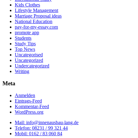
Kids Clothes
Lifestyle Management
Marriage Proposal ideas
National Education
pay-for-my-essay.com
promote app
Students
Study Tips
Top News
Uncategorised
Uncategorized
Undercategorized
Writing
Meta
Anmelden
Eintrags-Feed
Kommentar-Feed
WordPress.org
Mail: info@innenausbau-lang.de
Telefon: 08231 / 99 321 44
Mobil: 0162 / 83 060 84