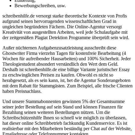
Editierung;
Bewerbungschreiben, usw.
schreibenhilfe.de versorgt starke theoretische Kontexte von Profis
aufgrund seinen hervorragenden wissenschaftlichen Grad in
ungleichen begründeten Fächern. Die Online-Agentur versorgt
Kreativität von ausgestellten Arbeiten, weil jede Schulaufgabe mit
der zeitgemäßen Plagiat Detektion Programme überprüft sein wird.
Außer nüchternen Aufgabenzusatzleistung ausschreibt diese
Ghostwriter Firma vierzehn Tagen für kostenfreie Bearbeitung (4
Wochen für aufreibender Hausarbeiten) und 100% Sicherheit. Jeder
Theologiestudent absondert verständlich den Wert dem Geld.
Deshalb ist schreibenhilfe.de eine billige Variante juristischer Essay
zu erschwinglichen Preisen zu kaufen. Obwohl es nicht so
herabgesetzt, als es sein kann, ist, het die Agentur Sonderangeboten
mit dem Rabatt für Stammgästen. Zum Beispiel, alle frische Clienten
haben Preisnachlass.
Und unsere Stammabonnenten gewinnen 5% der Gesamtsumme
seiner jeder Bestellung auf sein Stand und können Finanzen für
Bezahlung seinen weiteren Bestellungen nützen. Um die
Schreibschützenhilfe Ihnen so schnell wie möglich zu überlassen,
hat dieser online Schreibbetrieb fachkundig Kundenservice. Es ist
realisierbar mit den Mitarbeitern beständig per Chat auf der Website,
Emailadresse oder Telefonnummer kontakten.